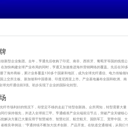
牌
级创新型企业集团。去年，亨通先后收购了印尼、南非、西班牙、葡萄牙等国的线缆公
在加快构建全球产业布局的同时，亨通又加速推进海外营销网络的覆盖。先后在30
注册了海外商标，累计业务覆盖130多个国家和地区，成为全球光纤通信、电力传输领
中国上交所主板、新加坡和中国香港、印度尼西亚上市。产业基地遍布全国和欧洲、南
、全球光纤通信前3强。初步实现了企业的国际化转型。
场
在光纤市场利好的情况下，却坚定不移的走起了转型创新路。众所周知，转型需要大量
内同行保持领先，并进入全球前三甲。亨通瞄准产业尖端前沿节点，突破产业关键核心
系统解决方案已大量应用于智慧城市、智慧社区、航空航天、国防军工、宽带中国、大
崔根良举例说：“亨通持续不断加大技术创新、产品开发。在轨道交通领域，从我们