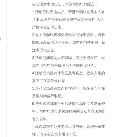
参会注意事项告知，希望得到您的配合：
1.活动仅限受邀人员，请携带确认函及本人名
片出席,并在注册后随身佩带好参会证件,活动
严格审查证件进出。
2.有关活动议程和会场设置的详细资料，请参
配
阅现场发放的活动手册。如有任何变更时，请
注意现场公告。
3.活动期间请勿大声喧哗，保持会场秩序。会
场内请将您的手机调为无声或振动状态。
4.活动现场设有休息区及贵宾室，提前入场的
嘉宾可在其等候休息。
5.活动现场设有糕点和饮品区，现场嘉宾可在
茶歇时间自行取用。
6.与会嘉宾都将于会后获得活动图文及影像资
料，同时您也可以关注数央网公众号查阅您所
需的资料。
7.建议您乘坐公共交通工具与会，如您开车前
往，请停在会场专用停车区。