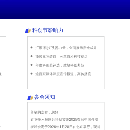
科创节影响力
汇聚“科技”头部力量，全面展示质造成果
顶级嘉宾聚首，分享前沿科技观点
年度科创奖评选，致敬科创典范
多
逾百家媒体深度宣传报道，高传播度
域
参会须知
尊敬的嘉宾，您好！
STIF第六届国际科创节暨2025数智中国领航
者峰会定于2026年1月20日在北京举行，现将
十