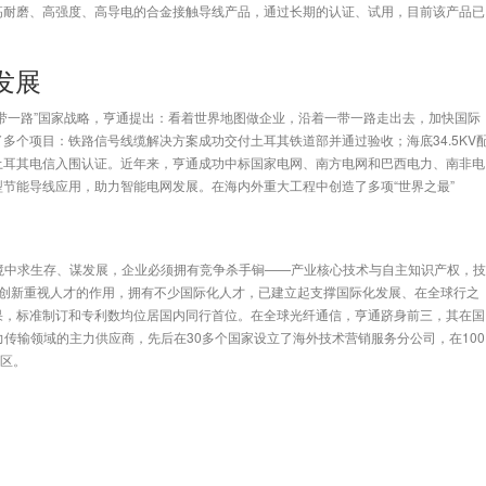
高耐磨、高强度、高导电的合金接触导线产品，通过长期的认证、试用，目前该产品已
发展
带一路”国家战略，亨通提出：看着世界地图做企业，沿着一带一路走出去，加快国际
多个项目：铁路信号线缆解决方案成功交付土耳其铁道部并通过验收；海底34.5KV
土耳其电信入围认证。近年来，亨通成功中标国家电网、南方电网和巴西电力、南非电
节能导线应用，助力智能电网发展。在海内外重大工程中创造了多项“世界之最”
环境中求生存、谋发展，企业必须拥有竞争杀手锏——产业核心技术与自主知识产权，技
通创新重视人才的作用，拥有不少国际化人才，已建立起支撑国际化发展、在全球行之
果，标准制订和专利数均位居国内同行首位。在全球光纤通信，亨通跻身前三，其在国
传输领域的主力供应商，先后在30多个国家设立了海外技术营销服务分公司，在100
地区。