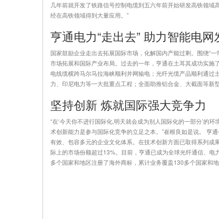
几年前就开发了铁路信号控制电缆到五六年前开始研发高铁领域
经在高铁领域得到大量应用。”
亨通电力“走出去” 助力智能电网
国家鼓励企业走出去拓展国际市场，化解国内产能过剩。围绕“一
市场拓展和国际产业布局。过去的一年，亨通在土耳其成功实施了
电线缆横跨马尔马拉海峡顺利并网输电；光纤光缆产品顺利通过
力、印尼电力等一大批重点工程；全面助推铝合金、大截面等新型
坚持创新 炼就国际强大竞争力
“在‘今天你不进行国际化,明天就会成为别人国际化的一部分’的
术创新能力是参与国际化竞争的立足之本。”崔根良如是说。 亨
有效、包容多元的企业文化体系。在技术创新方面已取得系列成
际上的市场份额超过13%。目前，亨通已成为全球光纤通信、电力
多个国家和地区注册了海外商标，累计业务覆盖130多个国家和