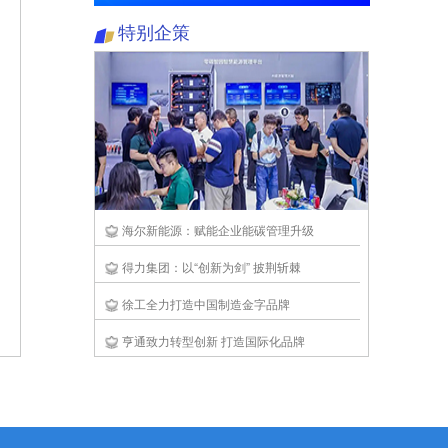
https://www.kejidaily.com/subject
特别企策
海尔新能源：赋能企业能碳管理升级
得力集团：以“创新为剑” 披荆斩棘
徐工全力打造中国制造金字品牌
亨通致力转型创新 打造国际化品牌